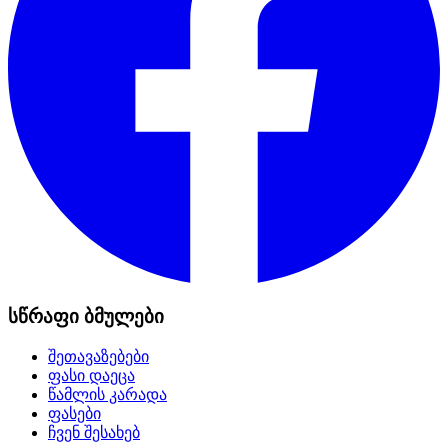
სწრაფი ბმულები
შეთავაზებები
ფასი დაეცა
წამლის კარადა
ფასები
ჩვენ შესახებ