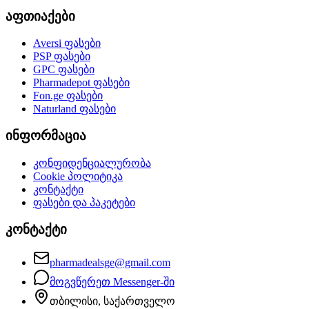
აფთიაქები
Aversi
ფასები
PSP
ფასები
GPC
ფასები
Pharmadepot
ფასები
Fon.ge
ფასები
Naturland
ფასები
ინფორმაცია
კონფიდენციალურობა
Cookie პოლიტიკა
კონტაქტი
ფასები და პაკეტები
კონტაქტი
pharmadealsge@gmail.com
მოგვწერეთ Messenger-ში
თბილისი, საქართველო