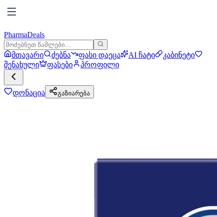
PharmaDeals
მთავარი
ძებნა
ფასი დაეცა
AI ჩატი
კაბინეტი
შენახული
ფასები
პროფილი
დონაცია
გაზიარება