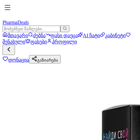
PharmaDeals
მთავარი
ძებნა
ფასი დაეცა
AI ჩატი
კაბინეტი
შენახული
ფასები
პროფილი
დონაცია
გაზიარება