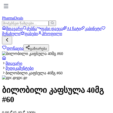
PharmaDeals
მთავარი
ძებნა
ფასი დაეცა
AI ჩატი
კაბინეტი
შენახული
ფასები
პროფილი
დონაცია
გაზიარება
მთავარი
მედიკამენტები
ბილობილი კაფსულა 40მგ #60
gpc.ge
ბილობილი კაფსულა 40მგ
#60
0.00
₾
45.40
₾
-
100
%