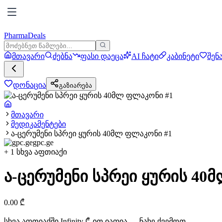
PharmaDeals
მთავარი
ძებნა
ფასი დაეცა
AI ჩატი
კაბინეტი
შენ
დონაცია
გაზიარება
მთავარი
მედიკამენტები
ა-ცერუმენი სპრეი ყურის 40მლ ფლაკონი #1
gpc.ge
+
1
სხვა აფთიაქი
ა-ცერუმენი სპრეი ყურის 40
0.00
₾
სხვა აფთიაქში
Infinity
₾-ით იაფია — ნახე ქვემოთ