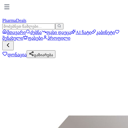
PharmaDeals
მთავარი
ძებნა
ფასი დაეცა
AI ჩატი
კაბინეტი
შენახული
ფასები
პროფილი
დონაცია
გაზიარება