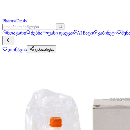
PharmaDeals
მთავარი
ძებნა
ფასი დაეცა
AI ჩატი
კაბინეტი
შენ
დონაცია
გაზიარება