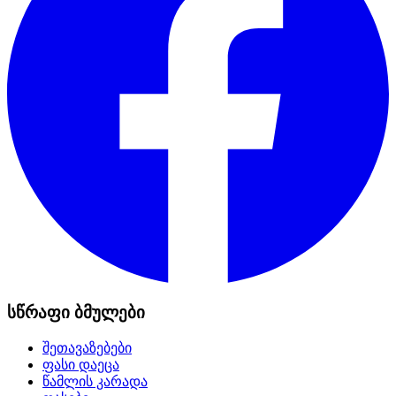
სწრაფი ბმულები
შეთავაზებები
ფასი დაეცა
წამლის კარადა