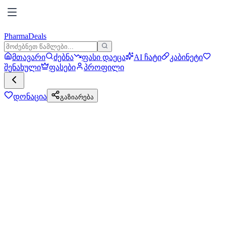
PharmaDeals
მთავარი
ძებნა
ფასი დაეცა
AI ჩატი
კაბინეტი
შენახული
ფასები
პროფილი
დონაცია
გაზიარება