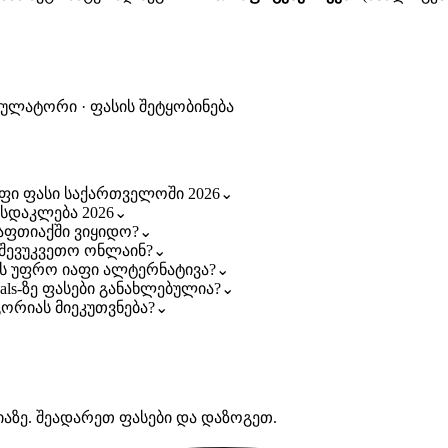
კულატორი · ფასის შეტყობინება
 იაფი ფასი საქართველოში 2026
⌄
ფასდაკლება 2026
⌄
ლ აფთიაქში ვიყიდო?
⌄
რ შევუკვეთო ონლაინ?
⌄
ბობს უფრო იაფი ალტერნატივა?
⌄
Deals-ზე ფასები განახლებულია?
⌄
ეგორიას მიეკუთვნება?
⌄
იაზე. შეადარეთ ფასები და დაზოგეთ.