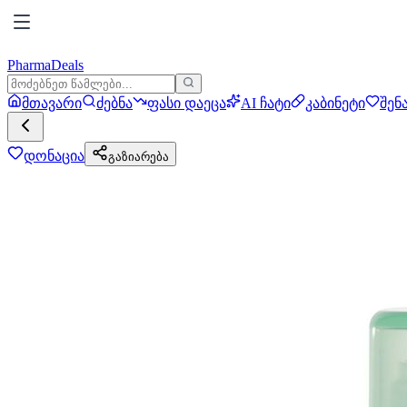
PharmaDeals
მთავარი
ძებნა
ფასი დაეცა
AI ჩატი
კაბინეტი
შენ
დონაცია
გაზიარება