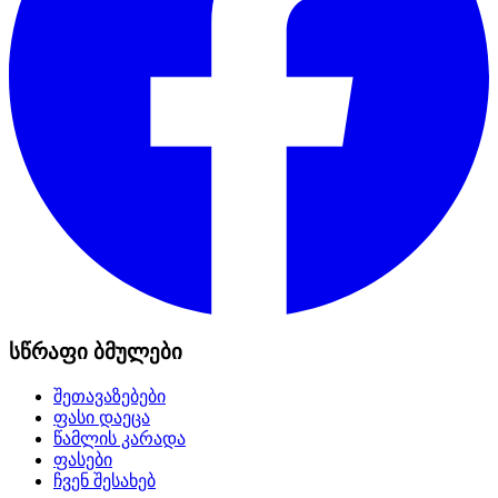
სწრაფი ბმულები
შეთავაზებები
ფასი დაეცა
წამლის კარადა
ფასები
ჩვენ შესახებ