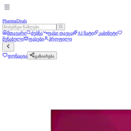
PharmaDeals
მთავარი
ძებნა
ფასი დაეცა
AI ჩატი
კაბინეტი
შენახული
ფასები
პროფილი
დონაცია
გაზიარება