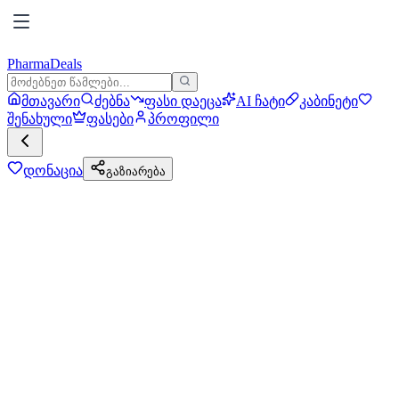
PharmaDeals
მთავარი
ძებნა
ფასი დაეცა
AI ჩატი
კაბინეტი
შენახული
ფასები
პროფილი
დონაცია
გაზიარება