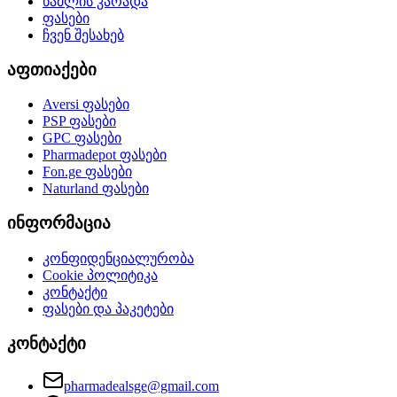
წამლის კარადა
ფასები
ჩვენ შესახებ
აფთიაქები
Aversi
ფასები
PSP
ფასები
GPC
ფასები
Pharmadepot
ფასები
Fon.ge
ფასები
Naturland
ფასები
ინფორმაცია
კონფიდენციალურობა
Cookie პოლიტიკა
კონტაქტი
ფასები და პაკეტები
კონტაქტი
pharmadealsge@gmail.com