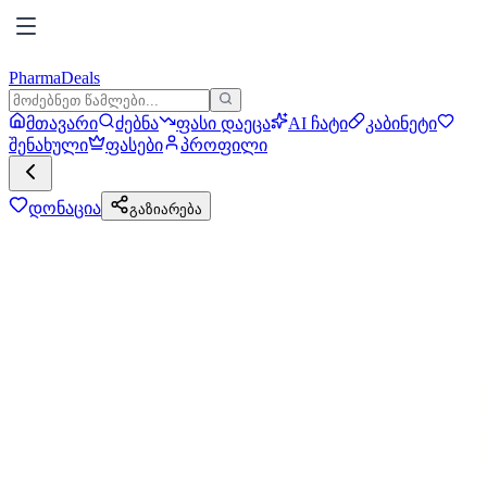
PharmaDeals
მთავარი
ძებნა
ფასი დაეცა
AI ჩატი
კაბინეტი
შენახული
ფასები
პროფილი
დონაცია
გაზიარება