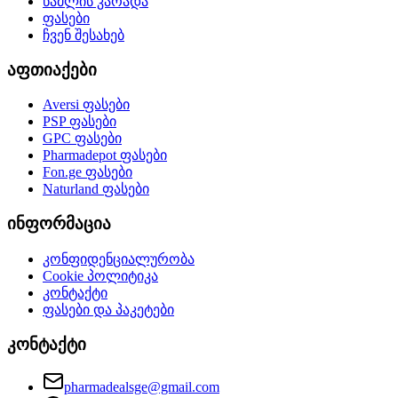
წამლის კარადა
ფასები
ჩვენ შესახებ
აფთიაქები
Aversi
ფასები
PSP
ფასები
GPC
ფასები
Pharmadepot
ფასები
Fon.ge
ფასები
Naturland
ფასები
ინფორმაცია
კონფიდენციალურობა
Cookie პოლიტიკა
კონტაქტი
ფასები და პაკეტები
კონტაქტი
pharmadealsge@gmail.com