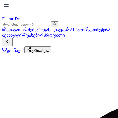
PharmaDeals
მთავარი
ძებნა
ფასი დაეცა
AI ჩატი
კაბინეტი
შენახული
ფასები
პროფილი
დონაცია
გაზიარება