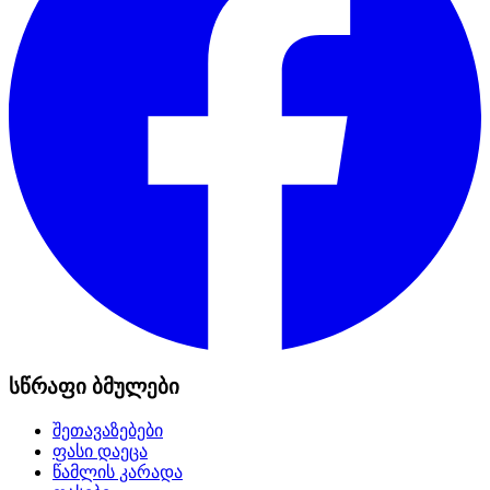
სწრაფი ბმულები
შეთავაზებები
ფასი დაეცა
წამლის კარადა