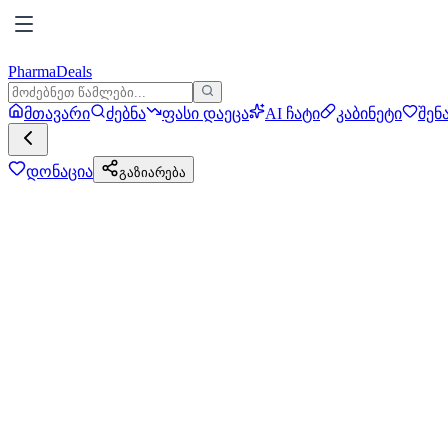
PharmaDeals
მთავარი
ძებნა
ფასი დაეცა
AI ჩატი
კაბინეტი
შენ
დონაცია
გაზიარება