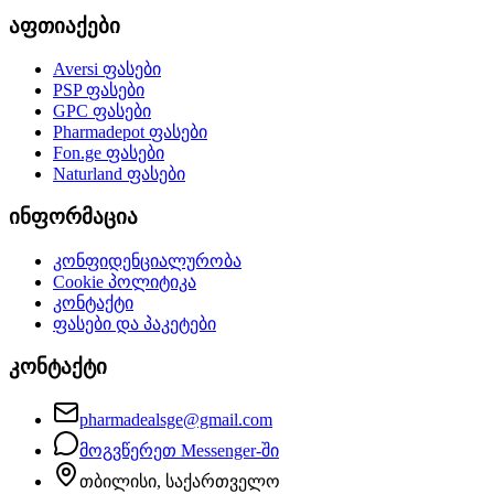
აფთიაქები
Aversi
ფასები
PSP
ფასები
GPC
ფასები
Pharmadepot
ფასები
Fon.ge
ფასები
Naturland
ფასები
ინფორმაცია
კონფიდენციალურობა
Cookie პოლიტიკა
კონტაქტი
ფასები და პაკეტები
კონტაქტი
pharmadealsge@gmail.com
მოგვწერეთ Messenger-ში
თბილისი, საქართველო