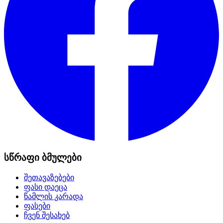
სწრაფი ბმულები
შეთავაზებები
ფასი დაეცა
წამლის კარადა
ფასები
ჩვენ შესახებ