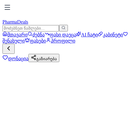
PharmaDeals
მთავარი
ძებნა
ფასი დაეცა
AI ჩატი
კაბინეტი
შენახული
ფასები
პროფილი
დონაცია
გაზიარება