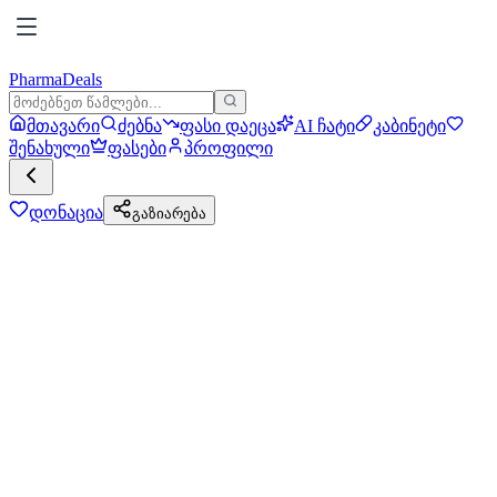
PharmaDeals
მთავარი
ძებნა
ფასი დაეცა
AI ჩატი
კაბინეტი
შენახული
ფასები
პროფილი
დონაცია
გაზიარება