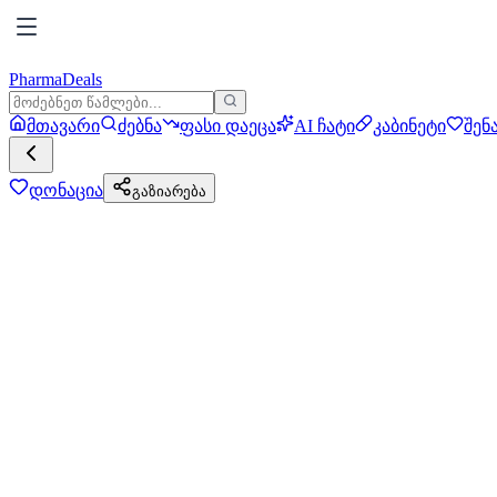
PharmaDeals
მთავარი
ძებნა
ფასი დაეცა
AI ჩატი
კაბინეტი
შენ
დონაცია
გაზიარება