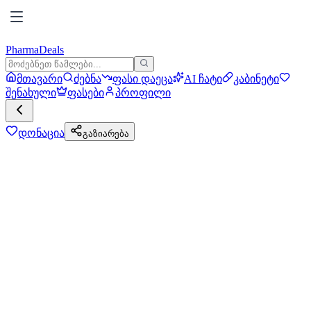
PharmaDeals
მთავარი
ძებნა
ფასი დაეცა
AI ჩატი
კაბინეტი
შენახული
ფასები
პროფილი
დონაცია
გაზიარება