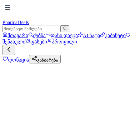
PharmaDeals
მთავარი
ძებნა
ფასი დაეცა
AI ჩატი
კაბინეტი
შენახული
ფასები
პროფილი
დონაცია
გაზიარება