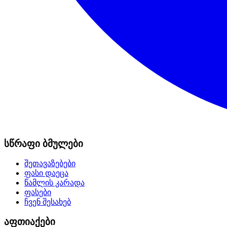
სწრაფი ბმულები
შეთავაზებები
ფასი დაეცა
წამლის კარადა
ფასები
ჩვენ შესახებ
აფთიაქები