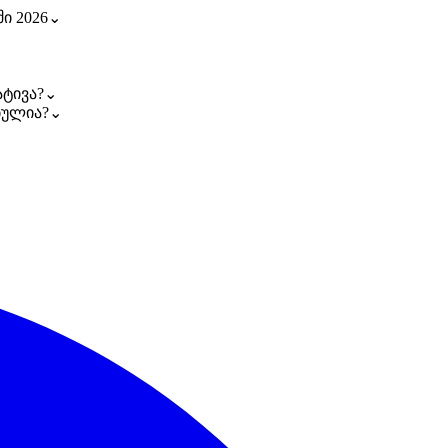
ი 2026
⌄
ატივა?
⌄
ბულია?
⌄