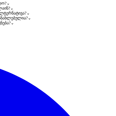
დო?
⌄
ლაინ?
⌄
ალტერნატივა?
⌄
განახლებულია?
⌄
ნება?
⌄