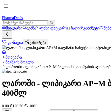
PharmaDeals
მთავარი
ძებნა
ფასი დაეცა
AI ჩატი
კაბინეტი
შენ
დონაცია
გაზიარება
მთავარი
ბავშვის მოვლა
ლაროში - ლიპიკარი AP+M ბალზამი სახე/ტანის ატოპიურ
gpc.ge
ლაროში - ლიპიკარი AP+M ბა
400მლ
0.00
₾
120.50
₾
-
100
%