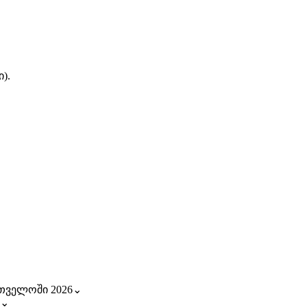
).
რთველოში 2026
⌄
⌄