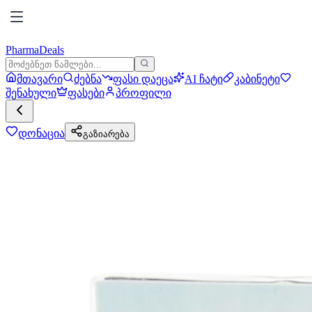
PharmaDeals
მთავარი
ძებნა
ფასი დაეცა
AI ჩატი
კაბინეტი
შენახული
ფასები
პროფილი
დონაცია
გაზიარება