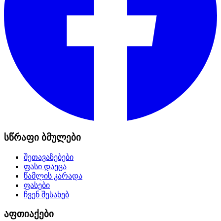
სწრაფი ბმულები
შეთავაზებები
ფასი დაეცა
წამლის კარადა
ფასები
ჩვენ შესახებ
აფთიაქები