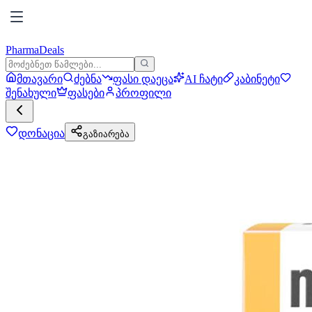
PharmaDeals
მთავარი
ძებნა
ფასი დაეცა
AI ჩატი
კაბინეტი
შენახული
ფასები
პროფილი
დონაცია
გაზიარება