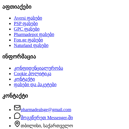
აფთიაქები
Aversi
ფასები
PSP
ფასები
GPC
ფასები
Pharmadepot
ფასები
Fon.ge
ფასები
Naturland
ფასები
ინფორმაცია
კონფიდენციალურობა
Cookie პოლიტიკა
კონტაქტი
ფასები და პაკეტები
კონტაქტი
pharmadealsge@gmail.com
მოგვწერეთ Messenger-ში
თბილისი, საქართველო