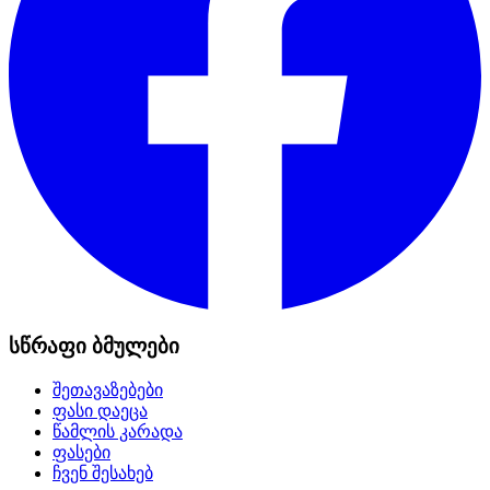
სწრაფი ბმულები
შეთავაზებები
ფასი დაეცა
წამლის კარადა
ფასები
ჩვენ შესახებ