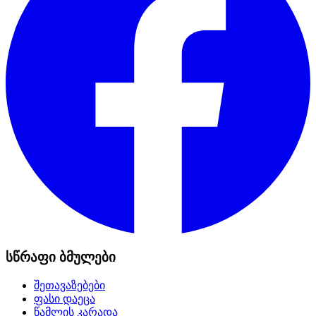
სწრაფი ბმულები
შეთავაზებები
ფასი დაეცა
წამლის კარადა