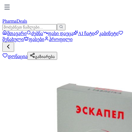
PharmaDeals
მთავარი
ძებნა
ფასი დაეცა
AI ჩატი
კაბინეტი
შენახული
ფასები
პროფილი
დონაცია
გაზიარება