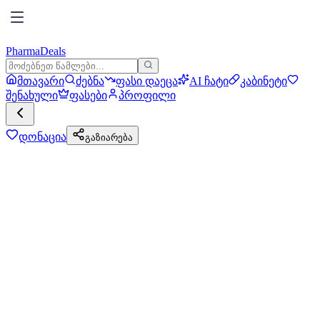
PharmaDeals
მთავარი
ძებნა
ფასი დაეცა
AI ჩატი
კაბინეტი
შენახული
ფასები
პროფილი
დონაცია
გაზიარება