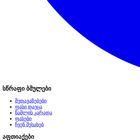
სწრაფი ბმულები
შეთავაზებები
ფასი დაეცა
წამლის კარადა
ფასები
ჩვენ შესახებ
აფთიაქები