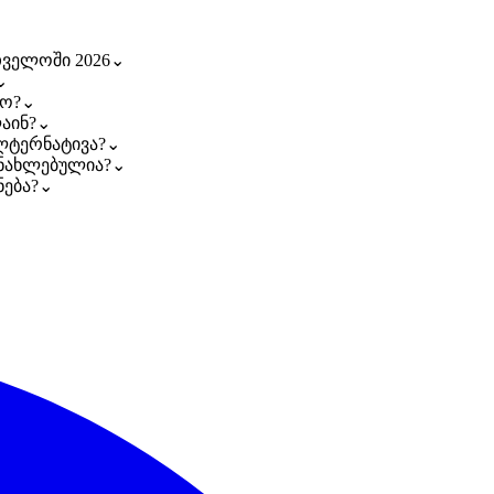
თველოში 2026
⌄
⌄
დო?
⌄
აინ?
⌄
ალტერნატივა?
⌄
განახლებულია?
⌄
ნება?
⌄