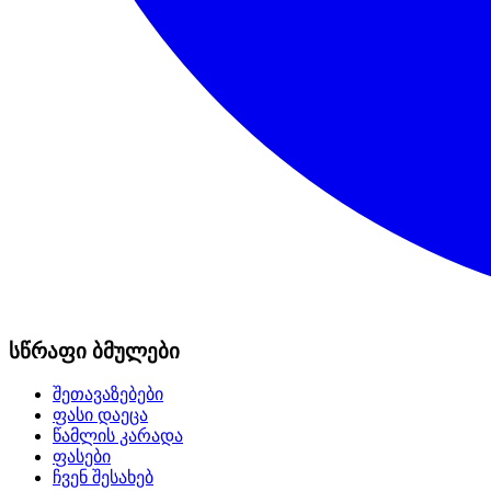
სწრაფი ბმულები
შეთავაზებები
ფასი დაეცა
წამლის კარადა
ფასები
ჩვენ შესახებ