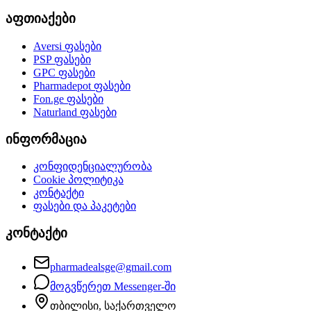
აფთიაქები
Aversi
ფასები
PSP
ფასები
GPC
ფასები
Pharmadepot
ფასები
Fon.ge
ფასები
Naturland
ფასები
ინფორმაცია
კონფიდენციალურობა
Cookie პოლიტიკა
კონტაქტი
ფასები და პაკეტები
კონტაქტი
pharmadealsge@gmail.com
მოგვწერეთ Messenger-ში
თბილისი, საქართველო