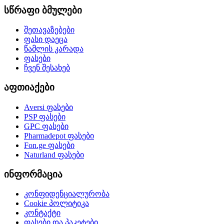
სწრაფი ბმულები
შეთავაზებები
ფასი დაეცა
წამლის კარადა
ფასები
ჩვენ შესახებ
აფთიაქები
Aversi
ფასები
PSP
ფასები
GPC
ფასები
Pharmadepot
ფასები
Fon.ge
ფასები
Naturland
ფასები
ინფორმაცია
კონფიდენციალურობა
Cookie პოლიტიკა
კონტაქტი
ფასები და პაკეტები