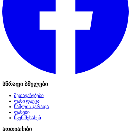
სწრაფი ბმულები
შეთავაზებები
ფასი დაეცა
წამლის კარადა
ფასები
ჩვენ შესახებ
აფთიაქები