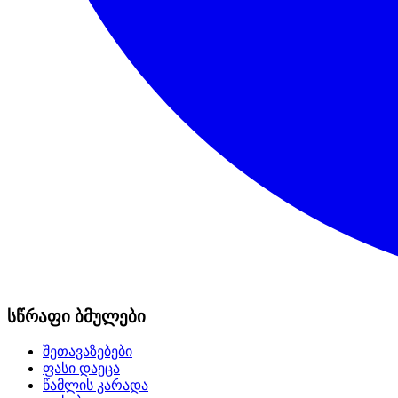
სწრაფი ბმულები
შეთავაზებები
ფასი დაეცა
წამლის კარადა