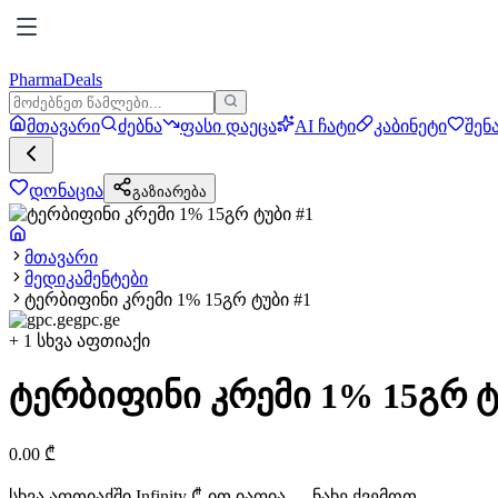
PharmaDeals
მთავარი
ძებნა
ფასი დაეცა
AI ჩატი
კაბინეტი
შენ
დონაცია
გაზიარება
მთავარი
მედიკამენტები
ტერბიფინი კრემი 1% 15გრ ტუბი #1
gpc.ge
+
1
სხვა აფთიაქი
ტერბიფინი კრემი 1% 15გრ ტ
0.00
₾
სხვა აფთიაქში
Infinity
₾-ით იაფია — ნახე ქვემოთ