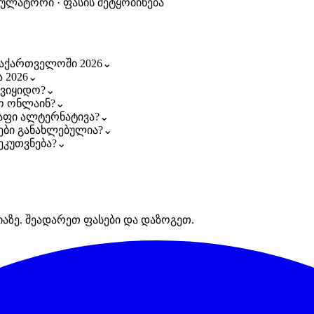
კულატორი · ფასის შეტყობინება
 საქართველოში 2026
⌄
 2026
⌄
 ვიყიდო?
⌄
ო ონლაინ?
⌄
იაფი ალტერნატივა?
⌄
სები განახლებულია?
⌄
ეკუთვნება?
⌄
იაზე. შეადარეთ ფასები და დაზოგეთ.