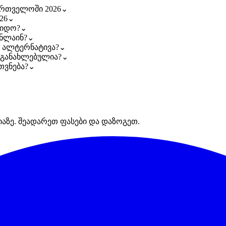
ართველოში 2026
⌄
26
⌄
ყიდო?
⌄
ნლაინ?
⌄
 ალტერნატივა?
⌄
ი განახლებულია?
⌄
თვნება?
⌄
იაზე. შეადარეთ ფასები და დაზოგეთ.