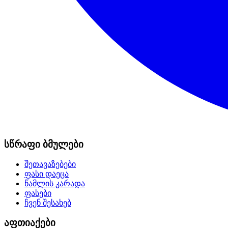
სწრაფი ბმულები
შეთავაზებები
ფასი დაეცა
წამლის კარადა
ფასები
ჩვენ შესახებ
აფთიაქები