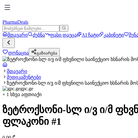
PharmaDeals
მთავარი
ძებნა
ფასი დაეცა
AI ჩატი
კაბინეტი
შენ
დონაცია
გაზიარება
მთავარი
მედიკამენტები
ზეტროქსონი-სლ ი/ვ ი/მ ფხვნილი საინექციო ხსნარის მ
gpc.ge
+
1
სხვა აფთიაქი
ზეტროქსონი-სლ ი/ვ ი/მ ფხვ
ფლაკონი #1
0.00
₾