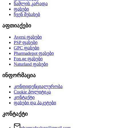
წამლის კარადა
ფასები
ჩვენ შესახებ
აფთიაქები
Aversi
ფასები
PSP
ფასები
GPC
ფასები
Pharmadepot
ფასები
Fon.ge
ფასები
Naturland
ფასები
ინფორმაცია
კონფიდენციალურობა
Cookie პოლიტიკა
კონტაქტი
ფასები და პაკეტები
კონტაქტი
pharmadealsge@gmail.com