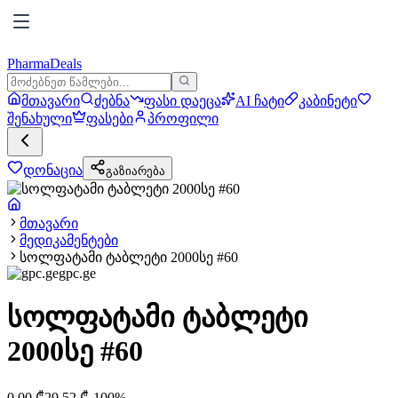
PharmaDeals
მთავარი
ძებნა
ფასი დაეცა
AI ჩატი
კაბინეტი
შენახული
ფასები
პროფილი
დონაცია
გაზიარება
მთავარი
მედიკამენტები
სოლფატამი ტაბლეტი 2000სე #60
gpc.ge
სოლფატამი ტაბლეტი
2000სე #60
0.00
₾
29.52
₾
-
100
%