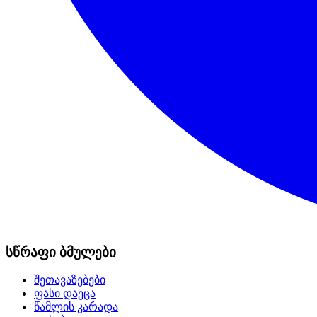
სწრაფი ბმულები
შეთავაზებები
ფასი დაეცა
წამლის კარადა