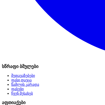
სწრაფი ბმულები
შეთავაზებები
ფასი დაეცა
წამლის კარადა
ფასები
ჩვენ შესახებ
აფთიაქები