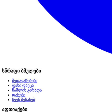
სწრაფი ბმულები
შეთავაზებები
ფასი დაეცა
წამლის კარადა
ფასები
ჩვენ შესახებ
აფთიაქები