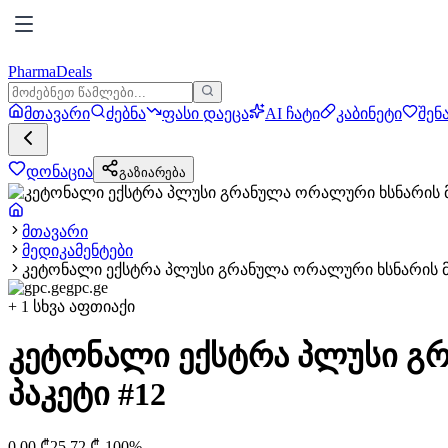
PharmaDeals
მთავარი
ძებნა
ფასი დაეცა
AI ჩატი
კაბინეტი
შენ
დონაცია
გაზიარება
მთავარი
მედიკამენტები
კეტონალი ექსტრა პლუსი გრანულა ორალური ხსნარის მო
gpc.ge
+
1
სხვა აფთიაქი
კეტონალი ექსტრა პლუსი გ
პაკეტი #12
0.00
₾
25.72
₾
-
100
%