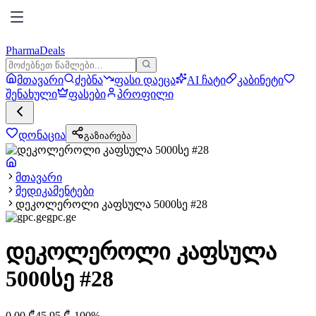
PharmaDeals
მთავარი
ძებნა
ფასი დაეცა
AI ჩატი
კაბინეტი
შენახული
ფასები
პროფილი
დონაცია
გაზიარება
მთავარი
მედიკამენტები
დეკოლეროლი კაფსულა 5000სე #28
gpc.ge
დეკოლეროლი კაფსულა
5000სე #28
0.00
₾
45.95
₾
-
100
%