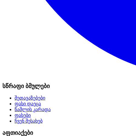
სწრაფი ბმულები
შეთავაზებები
ფასი დაეცა
წამლის კარადა
ფასები
ჩვენ შესახებ
აფთიაქები