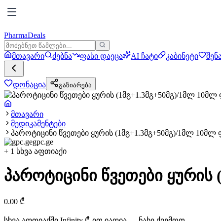
PharmaDeals
მთავარი
ძებნა
ფასი დაეცა
AI ჩატი
კაბინეტი
შენ
დონაცია
გაზიარება
მთავარი
მედიკამენტები
პაროტიცინი წვეთები ყურის (1მგ+1.3მგ+50მგ)/1მლ 10მლ
gpc.ge
+
1
სხვა აფთიაქი
პაროტიცინი წვეთები ყურის 
0.00
₾
სხვა აფთიაქში
Infinity
₾-ით იაფია — ნახე ქვემოთ