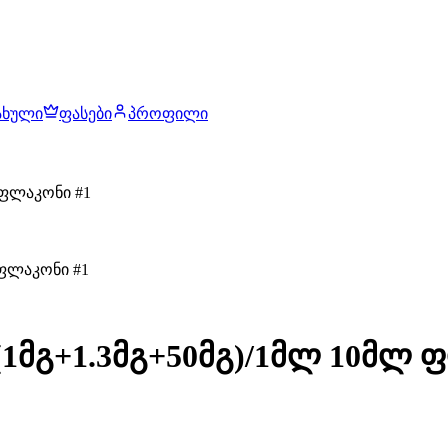
ახული
ფასები
პროფილი
 ფლაკონი #1
(1მგ+1.3მგ+50მგ)/1მლ 10მლ 