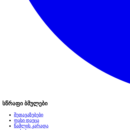
სწრაფი ბმულები
შეთავაზებები
ფასი დაეცა
წამლის კარადა