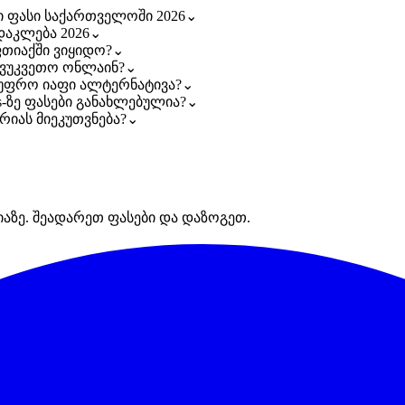
ი ფასი საქართველოში 2026
⌄
დაკლება 2026
⌄
თიაქში ვიყიდო?
⌄
ევუკვეთო ონლაინ?
⌄
 უფრო იაფი ალტერნატივა?
⌄
s-ზე ფასები განახლებულია?
⌄
რიას მიეკუთვნება?
⌄
იაზე. შეადარეთ ფასები და დაზოგეთ.