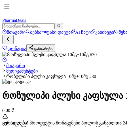
PharmaDeals
მთავარი
ძებნა
ფასი დაეცა
AI ჩატი
კაბინეტი
შენ
დონაცია
გაზიარება
მთავარი
მედიკამენტები
როზულიპი პლუსი კაფსულა 10მგ+10მგ #30
gpc.ge
როზულიპი პლუსი კაფსულა 1
0.00
₾
ყურადღება!
პროდუქტის მონაცემები ბოლოს განახლდა 24+