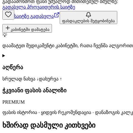
გადაამოწმოთ ფასი უშუალოდ მითითებულ ბმულზე:
გადასვლა პროვაიდერის საიტზე
საიტზე გადასვლა
ფასდაკლების შეტყობინება
კაბინეტში დამატება
💡
დაამატეთ მედიკამენტი კაბინეტში, რათა ჩვენმა ალგორ
აღწერა
სრულად ნახვა ↓
დახურვა ↑
ჭკვიანი ფასის ანალიზი
PREMIUM
ფასის ისტორია · ყიდვის რეკომენდაცია · დანაზოგის კალ
ხშირად დასმული კითხვები