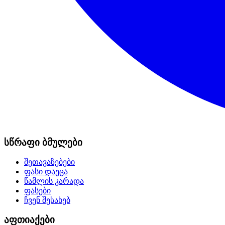
სწრაფი ბმულები
შეთავაზებები
ფასი დაეცა
წამლის კარადა
ფასები
ჩვენ შესახებ
აფთიაქები