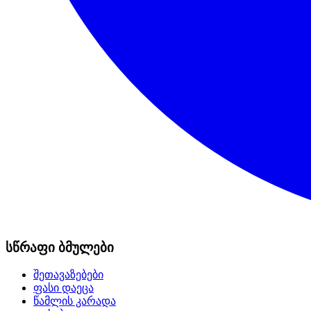
სწრაფი ბმულები
შეთავაზებები
ფასი დაეცა
წამლის კარადა