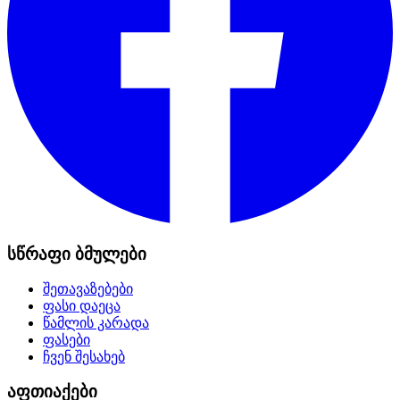
სწრაფი ბმულები
შეთავაზებები
ფასი დაეცა
წამლის კარადა
ფასები
ჩვენ შესახებ
აფთიაქები