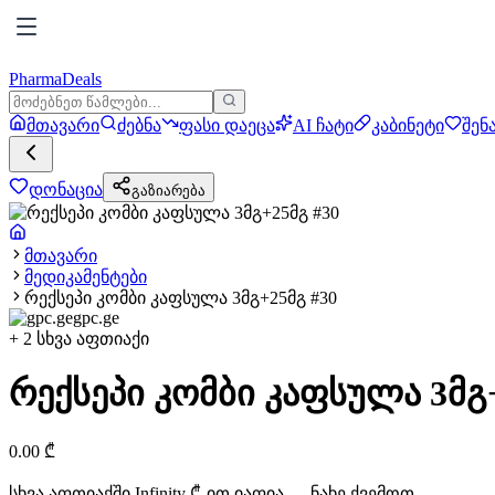
PharmaDeals
მთავარი
ძებნა
ფასი დაეცა
AI ჩატი
კაბინეტი
შენ
დონაცია
გაზიარება
მთავარი
მედიკამენტები
რექსეპი კომბი კაფსულა 3მგ+25მგ #30
gpc.ge
+
2
სხვა აფთიაქი
რექსეპი კომბი კაფსულა 3მგ+
0.00
₾
სხვა აფთიაქში
Infinity
₾-ით იაფია — ნახე ქვემოთ