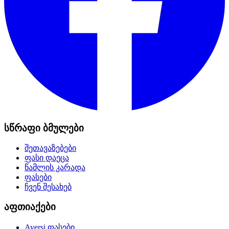
სწრაფი ბმულები
შეთავაზებები
ფასი დაეცა
წამლის კარადა
ფასები
ჩვენ შესახებ
აფთიაქები
Aversi
ფასები