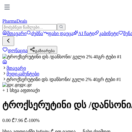
PharmaDeals
მთავარი
ძებნა
ფასი დაეცა
AI ჩატი
კაბინეტი
შენ
დონაცია
გაზიარება
მთავარი
მედიკამენტები
ტროქსერუტინი დს /დანსონი/ გელი 2% 40გრ ტუბი #1
gpc.ge
+
1
სხვა აფთიაქი
ტროქსერუტინი დს /დანსონი/
0.00
₾
7.96
₾
-
100
%
სხვა აფთიაქში
Infinity
₾-ით იაფია — ნახე ქვემოთ