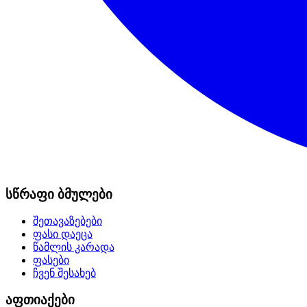
სწრაფი ბმულები
შეთავაზებები
ფასი დაეცა
წამლის კარადა
ფასები
ჩვენ შესახებ
აფთიაქები