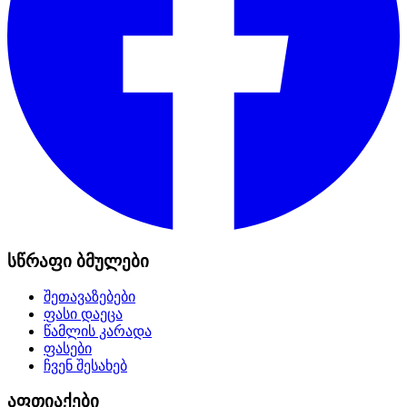
სწრაფი ბმულები
შეთავაზებები
ფასი დაეცა
წამლის კარადა
ფასები
ჩვენ შესახებ
აფთიაქები