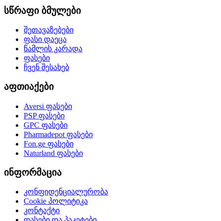
სწრაფი ბმულები
შეთავაზებები
ფასი დაეცა
წამლის კარადა
ფასები
ჩვენ შესახებ
აფთიაქები
Aversi
ფასები
PSP
ფასები
GPC
ფასები
Pharmadepot
ფასები
Fon.ge
ფასები
Naturland
ფასები
ინფორმაცია
კონფიდენციალურობა
Cookie პოლიტიკა
კონტაქტი
ფასები და პაკეტები