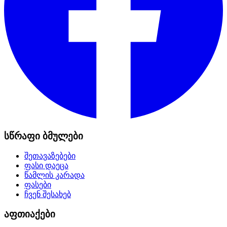
სწრაფი ბმულები
შეთავაზებები
ფასი დაეცა
წამლის კარადა
ფასები
ჩვენ შესახებ
აფთიაქები